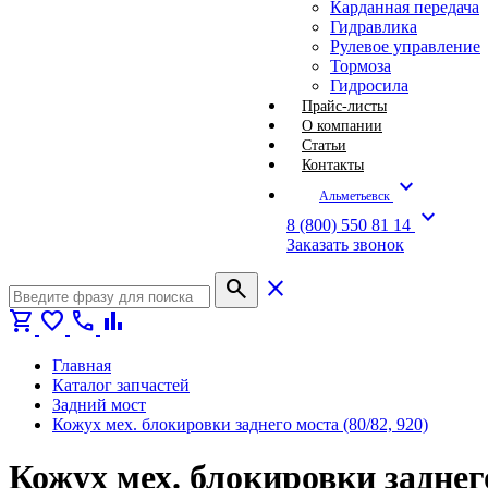
Карданная передача
Гидравлика
Рулевое управление
Тормоза
Гидросила
Прайс-листы
О компании
Статьи
Контакты
expand_more
Альметьевск
expand_more
8 (800) 550 81 14
Заказать звонок
search
close
shopping_cart
favorite
call
bar_chart
Главная
Каталог запчастей
Задний мост
Кожух мех. блокировки заднего моста (80/82, 920)
Кожух мех. блокировки заднего