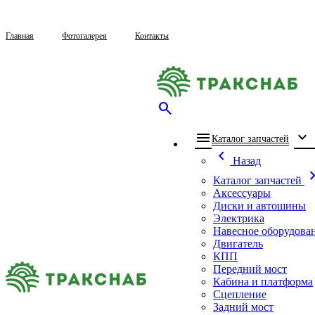
Главная
Фотогалерея
Контакты
search
menu
expand_more
che
Каталог запчастей
chevron_left
Назад
chevron_
Каталог запчастей
Аксессуары
Диски и автошины
Электрика
Навесное оборудова
Двигатель
КПП
Передний мост
Кабина и платформа
Сцепление
Задний мост