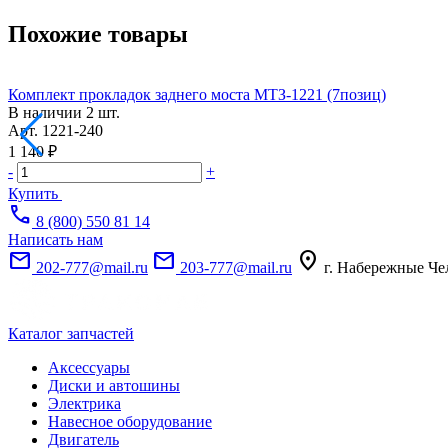
Похожие товары
Комплект прокладок заднего моста МТЗ-1221 (7позиц)
В наличии
2 шт.
Арт.
1221-240
1 140 ₽
-
+
Купить
call
8 (800) 550 81 14
Написать нам
mail
mail
location_on
202-777@mail.ru
203-777@mail.ru
г. Набережные Че
Каталог запчастей
Аксессуары
Диски и автошины
Электрика
Навесное оборудование
Двигатель