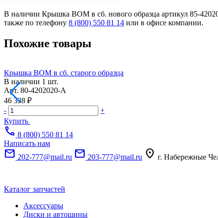
В наличии Крышка ВОМ в сб. нового образца артикул 85-420202
также по телефону
8 (800) 550 81 14
или в офисе компании.
Похожие товары
Крышка ВОМ в сб. старого образца
В наличии
1 шт.
Арт.
80-4202020-А
46 338 ₽
-
+
Купить
call
8 (800) 550 81 14
Написать нам
mail
mail
location_on
202-777@mail.ru
203-777@mail.ru
г. Набережные Че
Каталог запчастей
Аксессуары
Диски и автошины