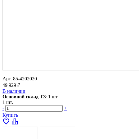
Арт.
85-4202020
49 929 ₽
В наличии
Основной склад ТЗ
:
1 шт.
1 шт.
-
+
Купить
favorite
leaderboard
ОПИСАНИЕ
ДОСТАВКА