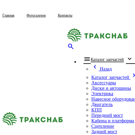
Главная
Фотогалерея
Контакты
search
menu
expand_more
che
Каталог запчастей
chevron_left
Назад
chevron_
Каталог запчастей
Аксессуары
Диски и автошины
Электрика
Навесное оборудова
Двигатель
КПП
Передний мост
Кабина и платформа
Сцепление
Задний мост