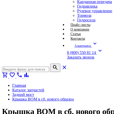
Карданная передача
Гидравлика
Рулевое управление
Тормоза
Гидросила
Прайс-листы
О компании
Статьи
Контакты
expand_more
Альметьевск
expand_more
8 (800) 550 81 14
Заказать звонок
search
close
shopping_cart
favorite
call
bar_chart
Главная
Каталог запчастей
Задний мост
Крышка ВОМ в сб. нового образца
Крышка ВОМ в сб. нового обр