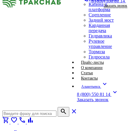
8 (800) 550 81 14
Кабина и
Заказать звонок
платформа
Сцепление
Задний мост
Карданная
передача
Гидравлика
Рулевое
управление
Тормоза
Гидросила
Прайс-листы
О компании
Статьи
Контакты
expand_more
Альметьевск
expand_more
8 (800) 550 81 14
Заказать звонок
search
close
shopping_cart
favorite
call
bar_chart