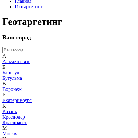
Главная
Геотаргетинг
Геотаргетинг
Ваш город
А
Альметьевск
Б
Барнаул
Бугульма
В
Воронеж
Е
Екатеринбург
К
Казань
Краснодар
Красноярск
М
Москва