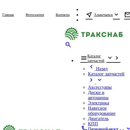
near_me
expand_more
mai
Альметьевск
Главная
Фотогалерея
Контакты
search
menu
Каталог
expand_more
chevron_right
запчастей
chevron_left
Назад
Каталог запчастей
chevron_right
expand_more
Аксессуары
Диски и
автошины
Электрика
Навесное
оборудование
Двигатель
КПП
call
expand_
Передний мост