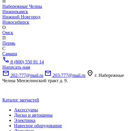
Н
Набережные Челны
Нижнекамск
Нижний Новгород
Новосибирск
О
Омск
П
Пермь
С
Самара
call
8 (800) 550 81 14
Написать нам
mail
mail
location_on
202-777@mail.ru
203-777@mail.ru
г. Набережные
Челны Мензелинский тракт д. 9.
Каталог запчастей
Аксессуары
Диски и автошины
Электрика
Навесное оборудование
Двигатель