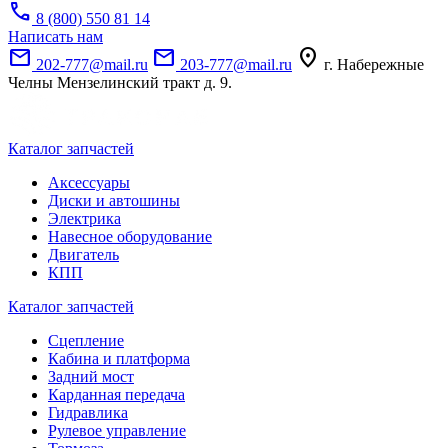
call
8 (800) 550 81 14
Написать нам
mail
mail
location_on
202-777@mail.ru
203-777@mail.ru
г. Набережные
Челны Мензелинский тракт д. 9.
Каталог запчастей
Аксессуары
Диски и автошины
Электрика
Навесное оборудование
Двигатель
КПП
Каталог запчастей
Сцепление
Кабина и платформа
Задний мост
Карданная передача
Гидравлика
Рулевое управление