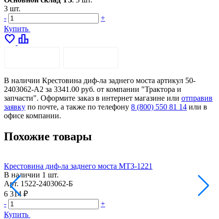
3 шт.
-
+
Купить
favorite
leaderboard
ОПИСАНИЕ
ДОСТАВКА
В наличии Крестовина диф-ла заднего моста артикул 50-
2403062-А2 за 3341.00 руб. от компании "Трактора и
запчасти". Оформите заказ в интернет магазине или
отправив
заявку
по почте, а также по телефону
8 (800) 550 81 14
или в
офисе компании.
Похожие товары
Крестовина диф-ла заднего моста МТЗ-1221
В наличии
1 шт.
Арт.
1522-2403062-Б
А
6 314 ₽
6
-
+
-
Купить