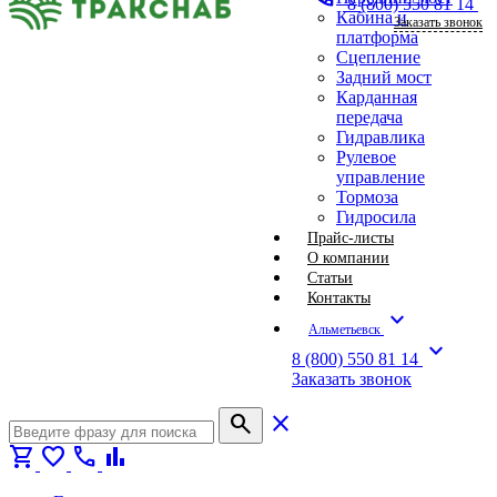
8 (800) 550 81 14
Кабина и
Заказать звонок
платформа
Сцепление
Задний мост
Карданная
передача
Гидравлика
Рулевое
управление
Тормоза
Гидросила
Прайс-листы
О компании
Статьи
Контакты
expand_more
Альметьевск
expand_more
8 (800) 550 81 14
Заказать звонок
search
close
shopping_cart
favorite
call
bar_chart