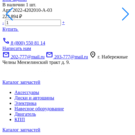
В наличии
1 шт.
Н
Арт.
2022-4202010-А-03
А
223 894 ₽
3
-
+
-
Купить
call
8 (800) 550 81 14
Написать нам
mail
mail
location_on
202-777@mail.ru
203-777@mail.ru
г. Набережные
Челны Мензелинский тракт д. 9.
Каталог запчастей
Аксессуары
Диски и автошины
Электрика
Навесное оборудование
Двигатель
КПП
Каталог запчастей