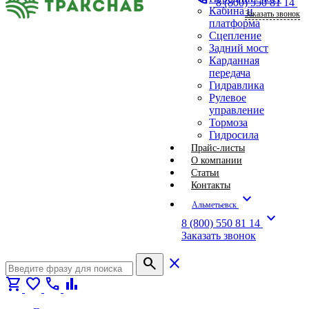
8 (800) 550 81 14
Кабина и
Заказать звонок
платформа
Сцепление
Задний мост
Карданная
передача
Гидравлика
Рулевое
управление
Тормоза
Гидросила
Прайс-листы
О компании
Статьи
Контакты
expand_more
Альметьевск
expand_more
8 (800) 550 81 14
Заказать звонок
search
close
shopping_cart
favorite
call
bar_chart