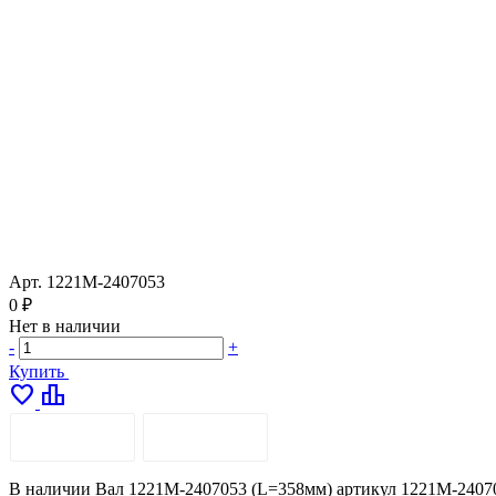
Арт.
1221М-2407053
0 ₽
Нет в наличии
-
+
Купить
favorite
leaderboard
ОПИСАНИЕ
ДОСТАВКА
В наличии Вал 1221М-2407053 (L=358мм) артикул 1221М-240705