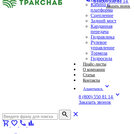
8 (800) 550 81 14
Кабина и
Заказать звонок
платформа
Сцепление
Задний мост
Карданная
передача
Гидравлика
Рулевое
управление
Тормоза
Гидросила
Прайс-листы
О компании
Статьи
Контакты
expand_more
Альметьевск
expand_more
8 (800) 550 81 14
Заказать звонок
search
close
shopping_cart
favorite
call
bar_chart