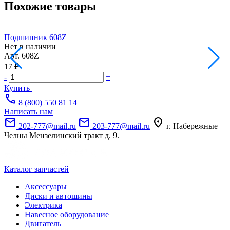
Похожие товары
Подшипник 608Z
Нет в наличии
Н
Арт.
608Z
0
17 ₽
-
+
Купить
call
8 (800) 550 81 14
Написать нам
mail
mail
location_on
202-777@mail.ru
203-777@mail.ru
г. Набережные
Челны Мензелинский тракт д. 9.
Каталог запчастей
Аксессуары
Диски и автошины
Электрика
Навесное оборудование
Двигатель