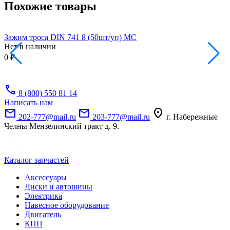
Похожие товары
Зажим троса DIN 741 8 (50шт/уп) МС
Д
Нет в наличии
Н
0 ₽
1
-
call
8 (800) 550 81 14
Написать нам
mail
mail
location_on
202-777@mail.ru
203-777@mail.ru
г. Набережные
Челны Мензелинский тракт д. 9.
Каталог запчастей
Аксессуары
Диски и автошины
Электрика
Навесное оборудование
Двигатель
КПП