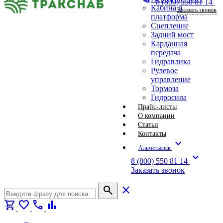
8 (800) 550 81 14
Кабина и
Заказать звонок
платформа
Сцепление
Задний мост
Карданная
передача
Гидравлика
Рулевое
управление
Тормоза
Гидросила
Прайс-листы
О компании
Статьи
Контакты
expand_more
Альметьевск
expand_more
8 (800) 550 81 14
Заказать звонок
search
close
shopping_cart
favorite
call
bar_chart