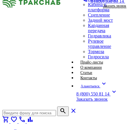
8 (800) 550 81 14
Кабина и
Заказать звонок
платформа
Сцепление
Задний мост
Карданная
передача
Гидравлика
Рулевое
управление
Тормоза
Гидросила
Прайс-листы
О компании
Статьи
Контакты
expand_more
Альметьевск
expand_more
8 (800) 550 81 14
Заказать звонок
search
close
shopping_cart
favorite
call
bar_chart