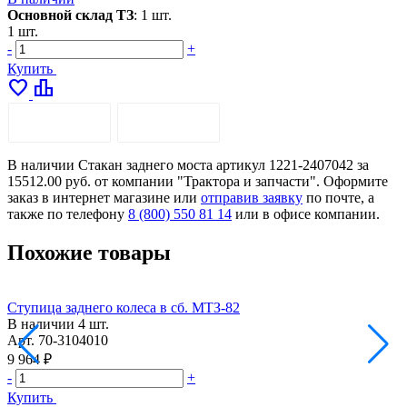
Основной склад ТЗ
:
1 шт.
1 шт.
-
+
Купить
favorite
leaderboard
ОПИСАНИЕ
ДОСТАВКА
В наличии Стакан заднего моста артикул 1221-2407042 за
15512.00 руб. от компании "Трактора и запчасти". Оформите
заказ в интернет магазине или
отправив заявку
по почте, а
также по телефону
8 (800) 550 81 14
или в офисе компании.
Похожие товары
Ступица заднего колеса в сб. МТЗ-82
Т
В наличии
4 шт.
Н
Арт.
70-3104010
А
9 964 ₽
3
-
+
-
Купить