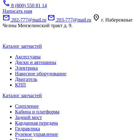
call
8 (800) 550 81 14
Написать нам
mail
mail
location_on
202-777@mail.ru
203-777@mail.ru
г. Набережные
Челны Мензелинский тракт д. 9.
Каталог запчастей
Аксессуары
Диски и автошины
Электрика
Навесное оборудование
Двигатель
КПП
Каталог запчастей
Сцепление
Кабина и платформа
Задний мост
Карданная передача
Гидравлика
Рулевое управление
Тормоза