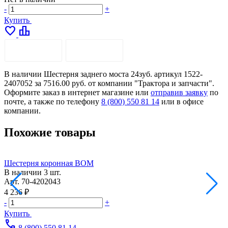
-
+
Купить
favorite
leaderboard
ОПИСАНИЕ
ДОСТАВКА
В наличии Шестерня заднего моста 24зуб. артикул 1522-
2407052 за 7516.00 руб. от компании "Трактора и запчасти".
Оформите заказ в интернет магазине или
отправив заявку
по
почте, а также по телефону
8 (800) 550 81 14
или в офисе
компании.
Похожие товары
Шестерня коронная ВОМ
Ш
В наличии
3 шт.
Арт.
70-4202043
А
4 236 ₽
2
-
+
-
Купить
call
8 (800) 550 81 14