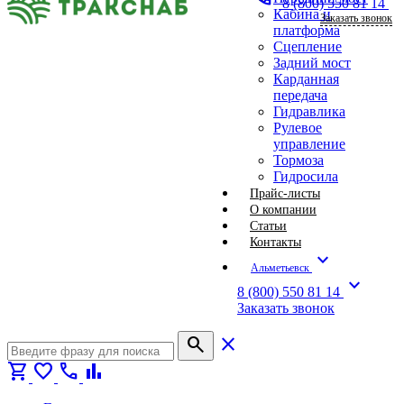
8 (800) 550 81 14
Кабина и
Заказать звонок
платформа
Сцепление
Задний мост
Карданная
передача
Гидравлика
Рулевое
управление
Тормоза
Гидросила
Прайс-листы
О компании
Статьи
Контакты
expand_more
Альметьевск
expand_more
8 (800) 550 81 14
Заказать звонок
search
close
shopping_cart
favorite
call
bar_chart