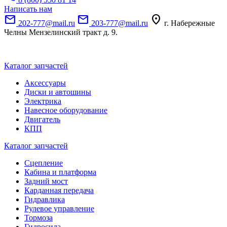
Написать нам
mail
mail
location_on
202-777@mail.ru
203-777@mail.ru
г. Набережные
Челны Мензелинский тракт д. 9.
Каталог запчастей
Аксессуары
Диски и автошины
Электрика
Навесное оборудование
Двигатель
КПП
Каталог запчастей
Сцепление
Кабина и платформа
Задний мост
Карданная передача
Гидравлика
Рулевое управление
Тормоза
Гидросила