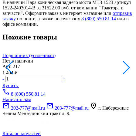
В наличии Пара коническая заднего моста МТЗ-1523 артикул
1522-2403014-В за 31522.00 руб. от компании "Трактора и
запчасти". Оформите заказ в интернет магазине или
отправив
заявку
по почте, а также по телефону
8 (800) 550 81 14
или в
офисе компании.
Похожие товары
Подшипник (усиленный)
П
Нет в наличии
Н
Арт.
217
А
1 404 ₽
1
-
+
-
Купить
call
8 (800) 550 81 14
Написать нам
mail
mail
location_on
202-777@mail.ru
203-777@mail.ru
г. Набережные
Челны Мензелинский тракт д. 9.
Каталог запчастей