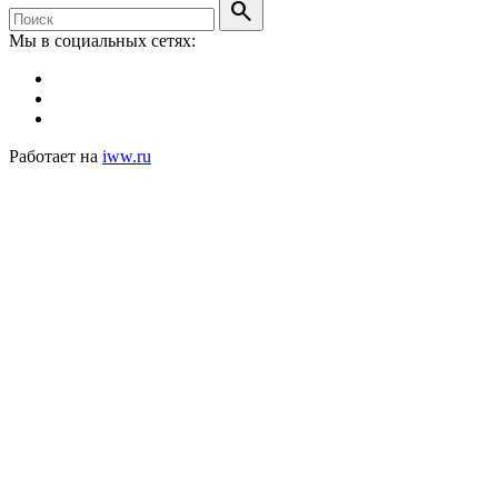
search
Мы в социальных сетях:
Работает на
iww.ru