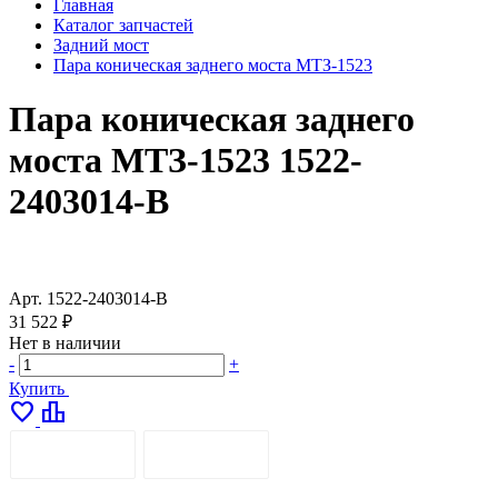
Главная
Каталог запчастей
Задний мост
Пара коническая заднего моста МТЗ-1523
Пара коническая заднего
моста МТЗ-1523 1522-
2403014-В
Арт.
1522-2403014-В
31 522 ₽
Нет в наличии
-
+
Купить
favorite
leaderboard
ОПИСАНИЕ
ДОСТАВКА