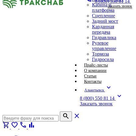
8 (800) 550 81 14
Кабина и
Заказать звонок
платформа
Сцепление
Задний мост
Карданная
передача
Гидравлика
Рулевое
управление
Тормоза
Гидросила
Прайс-листы
О компании
Статьи
Контакты
expand_more
Альметьевск
expand_more
8 (800) 550 81 14
Заказать звонок
search
close
shopping_cart
favorite
call
bar_chart