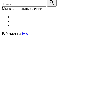
search
Мы в социальных сетях:
Работает на
iww.ru