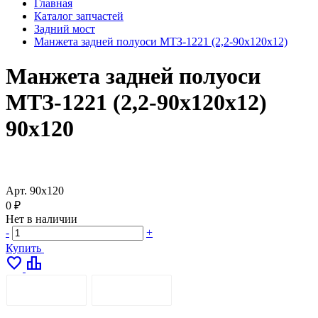
Главная
Каталог запчастей
Задний мост
Манжета задней полуоси МТЗ-1221 (2,2-90х120х12)
Манжета задней полуоси
МТЗ-1221 (2,2-90х120х12)
90х120
Арт.
90х120
0 ₽
Нет в наличии
-
+
Купить
favorite
leaderboard
ОПИСАНИЕ
ДОСТАВКА