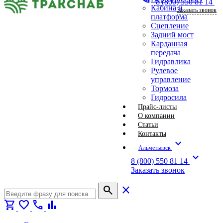
8 (800) 550 81 14
Кабина и
Заказать звонок
платформа
Сцепление
Задний мост
Карданная
передача
Гидравлика
Рулевое
управление
Тормоза
Гидросила
Прайс-листы
О компании
Статьи
Контакты
expand_more
Альметьевск
expand_more
8 (800) 550 81 14
Заказать звонок
search
close
shopping_cart
favorite
call
bar_chart