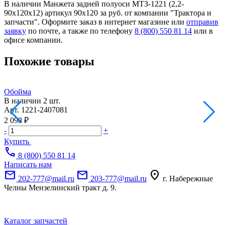
В наличии Манжета задней полуоси МТЗ-1221 (2,2-
90х120х12) артикул 90х120 за руб. от компании "Трактора и
запчасти". Оформите заказ в интернет магазине или
отправив
заявку
по почте, а также по телефону
8 (800) 550 81 14
или в
офисе компании.
Похожие товары
Обойма
В наличии
2 шт.
Н
Арт.
1221-2407081
А
2 098 ₽
4
-
+
-
Купить
call
8 (800) 550 81 14
Написать нам
mail
mail
location_on
202-777@mail.ru
203-777@mail.ru
г. Набережные
Челны Мензелинский тракт д. 9.
Каталог запчастей