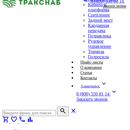
8 (800) 550 81 14
Кабина и
Заказать звонок
платформа
Сцепление
Задний мост
Карданная
передача
Гидравлика
Рулевое
управление
Тормоза
Гидросила
Прайс-листы
О компании
Статьи
Контакты
expand_more
Альметьевск
expand_more
8 (800) 550 81 14
Заказать звонок
search
close
shopping_cart
favorite
call
bar_chart