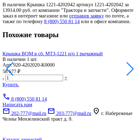
В наличии Крышка 1221-4202042 артикул 1221-4202042 за
13914.00 руб. от компании "Трактора и запчасти". Оформите
заказ в интернет магазине или
отправив заявку
по почте, а
также по телефону
8 (800) 550 81 14
или в офисе компании.
Похожие товары
Крышка ВОМ в сб. МТЗ-1221 н/о 1 рычажный
В наличии
1 шт.
Арт.
920-4202020-К0000
А
58 677 ₽
9
-
+
-
Купить
call
8 (800) 550 81 14
Написать нам
mail
mail
location_on
202-777@mail.ru
203-777@mail.ru
г. Набережные
Челны Мензелинский тракт д. 9.
Каталог запчастей