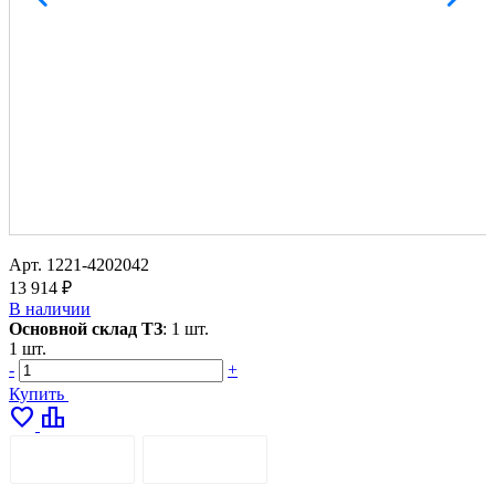
Арт.
1221-4202042
13 914 ₽
В наличии
Основной склад ТЗ
:
1 шт.
1 шт.
-
+
Купить
favorite
leaderboard
ОПИСАНИЕ
ДОСТАВКА