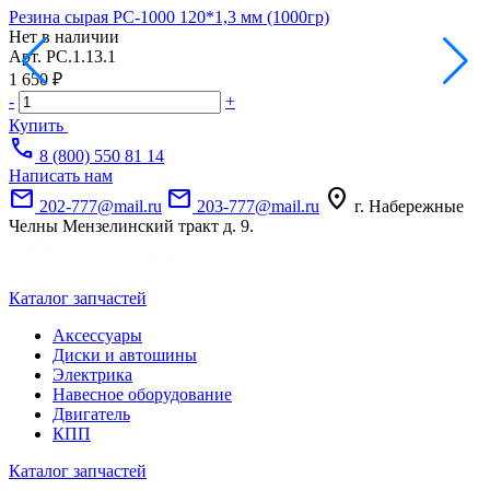
Резина сырая РС-1000 120*1,3 мм (1000гр)
Р
Нет в наличии
Н
Арт.
РС.1.13.1
А
1 650 ₽
1
-
+
-
Купить
call
8 (800) 550 81 14
Написать нам
mail
mail
location_on
202-777@mail.ru
203-777@mail.ru
г. Набережные
Челны Мензелинский тракт д. 9.
Каталог запчастей
Аксессуары
Диски и автошины
Электрика
Навесное оборудование
Двигатель
КПП
Каталог запчастей