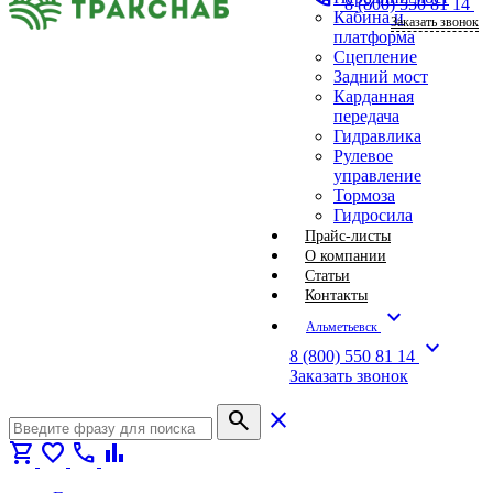
8 (800) 550 81 14
Кабина и
Заказать звонок
платформа
Сцепление
Задний мост
Карданная
передача
Гидравлика
Рулевое
управление
Тормоза
Гидросила
Прайс-листы
О компании
Статьи
Контакты
expand_more
Альметьевск
expand_more
8 (800) 550 81 14
Заказать звонок
search
close
shopping_cart
favorite
call
bar_chart