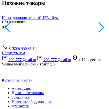
Похожие товары
Насос дополнительный 12В 16мм
Нет в наличии
Н
А
0 ₽
0
call
8 (800) 550 81 14
Написать нам
mail
mail
location_on
202-777@mail.ru
203-777@mail.ru
г. Набережные
Челны Мензелинский тракт д. 9.
Каталог запчастей
Аксессуары
Диски и автошины
Электрика
Навесное оборудование
Двигатель