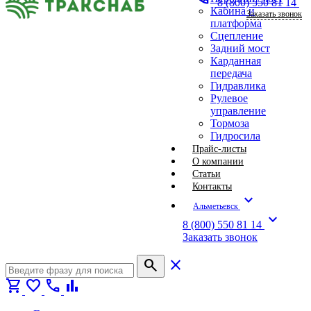
8 (800) 550 81 14
Кабина и
Заказать звонок
платформа
Сцепление
Задний мост
Карданная
передача
Гидравлика
Рулевое
управление
Тормоза
Гидросила
Прайс-листы
О компании
Статьи
Контакты
expand_more
Альметьевск
expand_more
8 (800) 550 81 14
Заказать звонок
search
close
shopping_cart
favorite
call
bar_chart