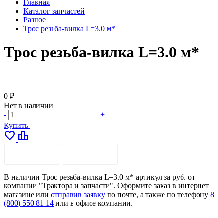
Главная
Каталог запчастей
Разное
Трос резьба-вилка L=3.0 м*
Трос резьба-вилка L=3.0 м*
0 ₽
Нет в наличии
-
+
Купить
favorite
leaderboard
ОПИСАНИЕ
ДОСТАВКА
В наличии Трос резьба-вилка L=3.0 м* артикул за руб. от
компании "Трактора и запчасти". Оформите заказ в интернет
магазине или
отправив заявку
по почте, а также по телефону
8
(800) 550 81 14
или в офисе компании.