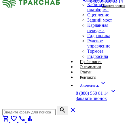
8 (800) 550 81 14
Кабина и
Заказать звонок
платформа
Сцепление
Задний мост
Карданная
передача
Гидравлика
Рулевое
управление
Тормоза
Гидросила
Прайс-листы
О компании
Статьи
Контакты
expand_more
Альметьевск
expand_more
8 (800) 550 81 14
Заказать звонок
search
close
shopping_cart
favorite
call
bar_chart