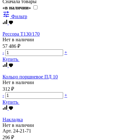
Сначала товары
«в наличии»
tune
Фильтр
Рессора Т130/170
Нет в наличии
57 486 ₽
-
+
Купить
Кольцо поршневое ПД 10
Нет в наличии
312 ₽
-
+
Купить
Накладка
Нет в наличии
Арт.
24-21-71
296 ₽