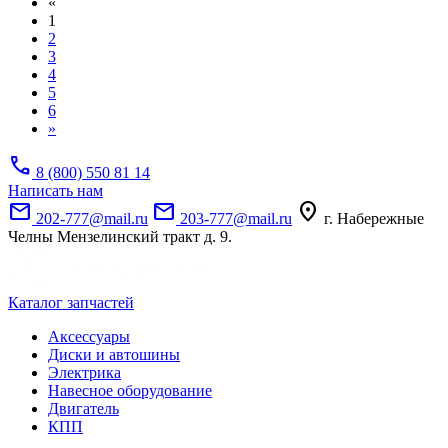
«
1
2
3
4
5
6
»
call
8 (800) 550 81 14
Написать нам
mail
mail
location_on
202-777@mail.ru
203-777@mail.ru
г. Набережные
Челны Мензелинский тракт д. 9.
Каталог запчастей
Аксессуары
Диски и автошины
Электрика
Навесное оборудование
Двигатель
КПП