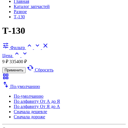
Главная
Каталог запчастей
Разное
Т-130
Т-130
tune
expand_less
expand_more
close
Фильтр
expand_less
expand_more
Цена
9 ₽
335400 ₽
cached
Сбросить
Применить
grid_view
swap_vert
По-умолчанию
По-умолчанию
По алфавиту
От А до Я
По алфавиту
От Я до А
Сначала дешевле
Сначала дороже