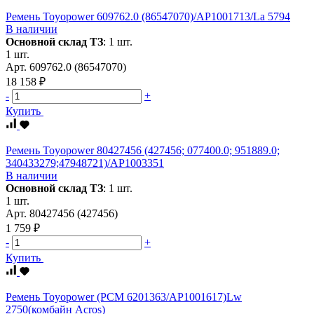
Ремень Toyopower 609762.0 (86547070)/АР1001713/La 5794
В наличии
Основной склад ТЗ
:
1 шт.
1 шт.
Арт.
609762.0 (86547070)
18 158 ₽
-
+
Купить
Ремень Toyopower 80427456 (427456; 077400.0; 951889.0;
340433279;47948721)/АР1003351
В наличии
Основной склад ТЗ
:
1 шт.
1 шт.
Арт.
80427456 (427456)
1 759 ₽
-
+
Купить
Ремень Toyopower (PCM 6201363/АР1001617)Lw
2750(комбайн Acros)