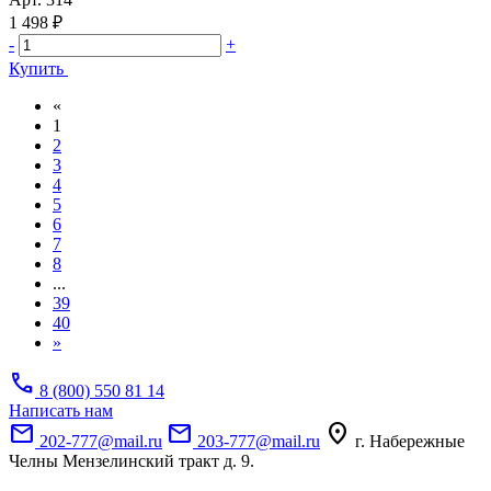
1 498 ₽
-
+
Купить
«
1
2
3
4
5
6
7
8
...
39
40
»
call
8 (800) 550 81 14
Написать нам
mail
mail
location_on
202-777@mail.ru
203-777@mail.ru
г. Набережные
Челны Мензелинский тракт д. 9.