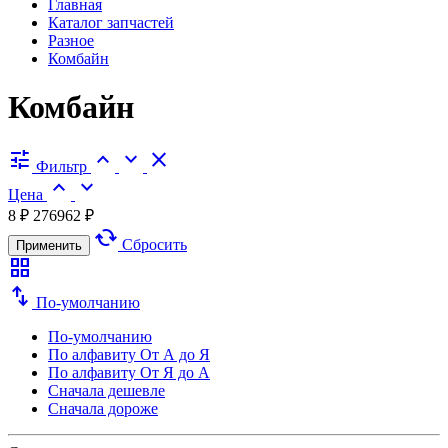
Главная
Каталог запчастей
Разное
Комбайн
Комбайн
tune
expand_less
expand_more
close
Фильтр
expand_less
expand_more
Цена
8 ₽
276962 ₽
cached
Сбросить
Применить
grid_view
swap_vert
По-умолчанию
По-умолчанию
По алфавиту
От А до Я
По алфавиту
От Я до А
Сначала дешевле
Сначала дороже