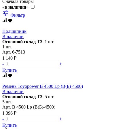
Сначала товары
«в наличии»
tune
Фильтр
Подшипник
В наличии
Основной склад ТЗ
:
1 шт.
1 шт.
Арт.
6-7513
1 140 ₽
-
+
Купить
Ремень Toyopower B 4500 Lp (B(Б)-4500)
В наличии
Основной склад ТЗ
:
5 шт.
5 шт.
Арт.
B 4500 Lp (B(Б)-4500)
1 396 ₽
-
+
Купить