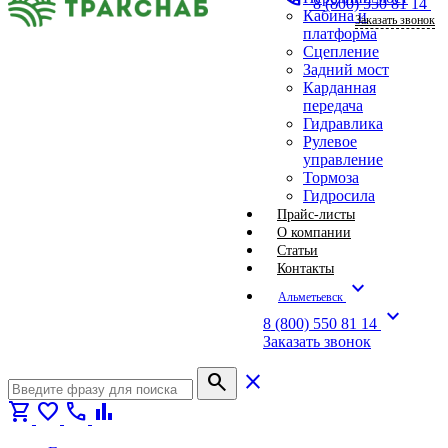
8 (800) 550 81 14
Кабина и
Заказать звонок
платформа
Сцепление
Задний мост
Карданная
передача
Гидравлика
Рулевое
управление
Тормоза
Гидросила
Прайс-листы
О компании
Статьи
Контакты
expand_more
Альметьевск
expand_more
8 (800) 550 81 14
Заказать звонок
search
close
shopping_cart
favorite
call
bar_chart