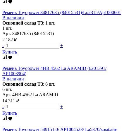
Ремень Toyopower 84817635 (84015531)/Lp2315/Ap1000601
В наличии
Основной склад ТЗ
:
1 шт.
1 шт.
Арт.
84817635 (84015531)
2 182 ₽
-
+
Купить
Ремень Toyopower 4HB 4562 La ARAMID (6201391/
АР1003904)
В наличии
Основной склад ТЗ
:
6 шт.
6 шт.
Арт.
4HB 4562 La ARAMID
14 311 ₽
-
+
Купить
Ремень Toyopower 549151.0/ АР1004528/ La5870/комбайн