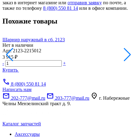
заказ в интернет магазине или
отправив заявку
по почте, а
также по телефону
8 (800) 550 81 14
или в офисе компании.
Похожие товары
Шарнир наружный в сб. 2123
Ц
Нет в наличии
Н
Арт.
2123-2215012
А
3 915 ₽
7
-
+
-
Купить
call
8 (800) 550 81 14
Написать нам
mail
mail
location_on
202-777@mail.ru
203-777@mail.ru
г. Набережные
Челны Мензелинский тракт д. 9.
Каталог запчастей
Аксессуары