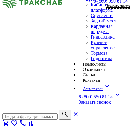
8 (800) 550 81 14
Кабина и
Заказать звонок
платформа
Сцепление
Задний мост
Карданная
передача
Гидравлика
Рулевое
управление
Тормоза
Гидросила
Прайс-листы
О компании
Статьи
Контакты
expand_more
Альметьевск
expand_more
8 (800) 550 81 14
Заказать звонок
search
close
shopping_cart
favorite
call
bar_chart